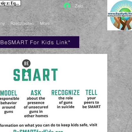
Aby uzyskać informacje na naszej stronie internetowej, skontaktuj się z: Equity4LIYouth@gmail.com
Zaloguj się
iny
Rzecznictwo
More
*BeSMART For Kids Link*