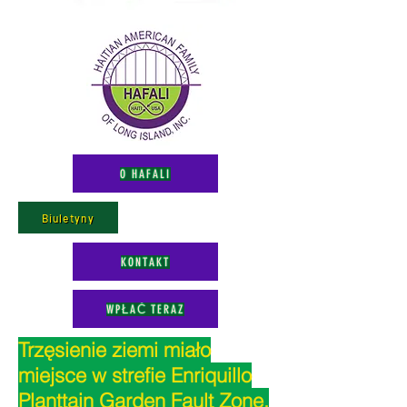
O HAFALI
Biuletyny
KONTAKT
WPŁAĆ TERAZ
Trzęsienie ziemi miało
miejsce w strefie Enriquillo
Planttain Garden Fault Zone,