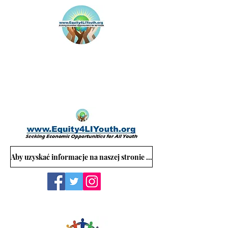
Aby uzyskać informacje na naszej stronie internetowej, skontaktuj się z: Equity4LIYouth@gmail.com